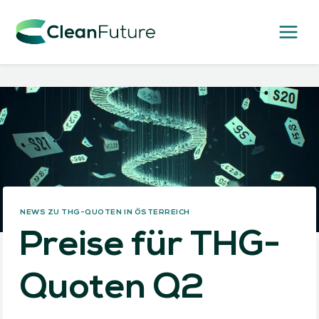
Zum
Inhalt
springen
NEWS ZU THG-QUOTEN IN ÖSTERREICH
Preise für THG-
Quoten Q2