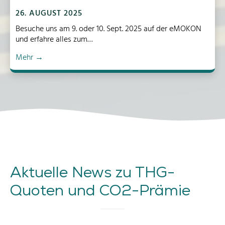
26. AUGUST 2025
Besuche uns am 9. oder 10. Sept. 2025 auf der eMOKON
und erfahre alles zum…
e
Mehr →
M
O
K
O
N
9
/
1
0
.
Aktuelle News zu THG-
S
e
Quoten und CO2-Prämie
p
t
.