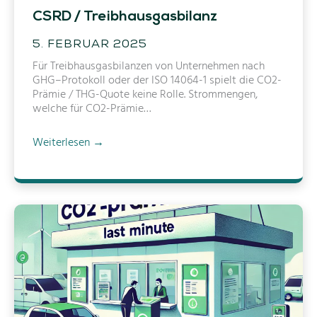
CSRD / Treibhausgasbilanz
5. FEBRUAR 2025
Für Treibhausgasbilanzen von Unternehmen nach
GHG–Protokoll oder der ISO 14064-1 spielt die CO2-
Prämie / THG-Quote keine Rolle. Strommengen,
welche für CO2-Prämie…
C
Weiterlesen →
S
R
D
/
T
r
e
i
b
h
a
u