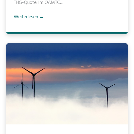
THG-Quote. Im ÖAMTC…
e
Weiterlesen →
M
O
K
O
N
9
/
1
0
.
S
e
p
t
.
2
0
2
5