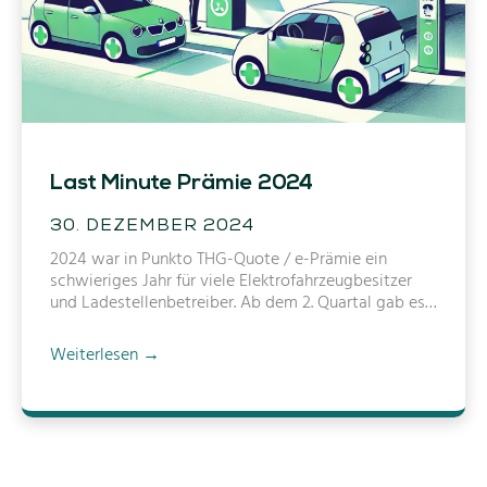
s
g
a
s
b
i
l
a
Last Minute Prämie 2024
n
z
30. DEZEMBER 2024
2024 war in Punkto THG-Quote / e-Prämie ein
schwieriges Jahr für viele Elektrofahrzeugbesitzer
und Ladestellenbetreiber. Ab dem 2. Quartal gab es…
L
Weiterlesen →
a
s
t
M
i
n