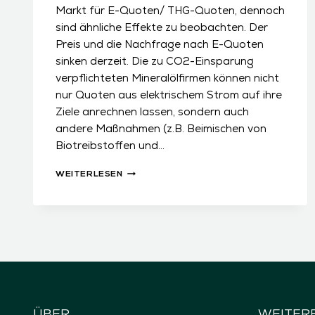
Markt für E-Quoten/ THG-Quoten, dennoch
sind ähnliche Effekte zu beobachten. Der
Preis und die Nachfrage nach E-Quoten
sinken derzeit. Die zu CO2-Einsparung
verpflichteten Mineralölfirmen können nicht
nur Quoten aus elektrischem Strom auf ihre
Ziele anrechnen lassen, sondern auch
andere Maßnahmen (z.B. Beimischen von
Biotreibstoffen und…
PREISE
WEITERLESEN
FÜR
THG-
QUOTEN
SINKEN
AUCH
IN
ÖSTERREICH
ÜBER
WEITER